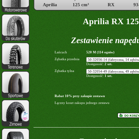
Aprilia
125 cm³
RX
93
Aprilia RX 125
Zestawienie napęd
Łańcuch
520 M (114 ogniw)
Zębatka przednia
Dostępność:
2 szt.
Zębatka tylna
Dostępność:
1 szt.
Rabat 10% przy zakupie zestawu
Łączny koszt zakupu jednego zestawu