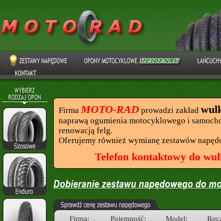
MOTO-RAD
wul
Firma
prowadzi zakład
naprawą ogumienia motocyklowego i samocho
renowacją felg.
Oferujemy również wymianę zestawów napęd
Telefon kontaktowy do wul
Firma:
Pojemność:
Model:
Rocz