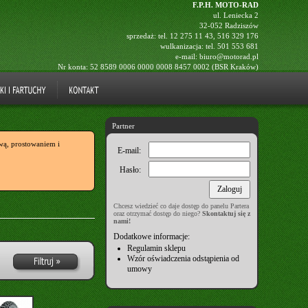
F.P.H. MOTO-RAD
ul. Leniecka 2
32-052 Radziszów
sprzedaż: tel.
12 275 11 43
,
516 329 176
wulkanizacja: tel.
501 553 681
e-mail:
biuro@motorad.pl
Nr konta: 52 8589 0006 0000 0008 8457 0002 (BSR Kraków)
Partner
ą, prostowaniem i
E-mail:
Hasło:
Chcesz wiedzieć co daje dostęp do panelu Partera
oraz otrzymać dostęp do niego?
Skontaktuj się z
nami!
Dodatkowe informacje:
Regulamin sklepu
Wzór oświadczenia odstąpienia od
umowy