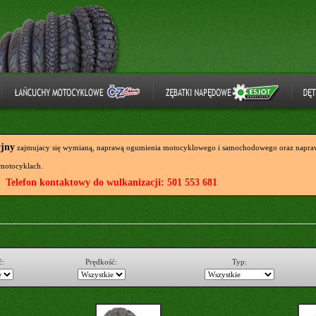
yjny
zajmujacy się wymianą, naprawą ogumienia motocyklowego i samochodowego oraz napraw
motocyklach.
Telefon kontaktowy do wulkanizacji: 501 553 681
ć:
Prędkość:
Typ: