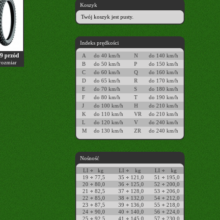
Koszyk
Twój koszyk jest pusty.
Indeks prędkości
9 przód
A
do 40 km/h
N
do 140 km/h
rozmiar
B
do 50 km/h
P
do 150 km/h
C
do 60 km/h
Q
do 160 km/h
D
do 65 km/h
R
do 170 km/h
E
do 70 km/h
S
do 180 km/h
F
do 80 km/h
T
do 190 km/h
J
do 100 km/h
H
do 210 km/h
K
do 110 km/h
VR
do 210 km/h
L
do 120 km/h
V
do 240 km/h
M
do 130 km/h
ZR
do 240 km/h
Nośność
LI
kg
LI
kg
LI
kg
19
77,5
35
121,0
51
195,0
20
80,0
36
125,0
52
200,0
21
82,5
37
128,0
53
206,0
22
85,0
38
132,0
54
212,0
23
87,5
39
136,0
55
218,0
24
90,0
40
140,0
56
224,0
25
92,5
41
145,0
57
230,0