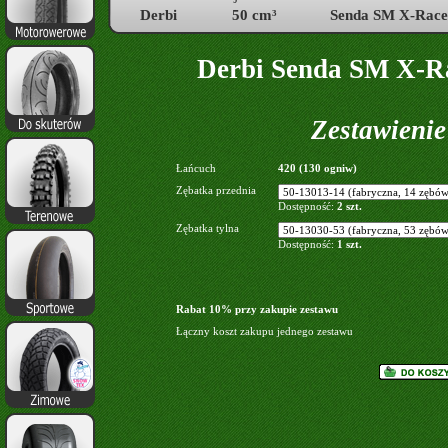
Derbi
50 cm³
Senda SM X-Race
Derbi Senda SM X-Ra
Zestawieni
Łańcuch
420 (130 ogniw)
Zębatka przednia
Dostępność:
2 szt.
Zębatka tylna
Dostępność:
1 szt.
Rabat 10% przy zakupie zestawu
Łączny koszt zakupu jednego zestawu