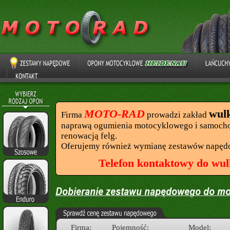
MOTO-RAD
wul
Firma
prowadzi zakład
naprawą ogumienia motocyklowego i samocho
renowacją felg.
Oferujemy również wymianę zestawów napęd
Telefon kontaktowy do wul
Firma:
Pojemność:
Model: