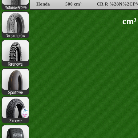
Honda
500 cm³
CR R %28N%2CP
cm³ 