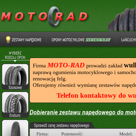
MOTO-RAD
wul
Firma
prowadzi zakład
naprawą ogumienia motocyklowego i samocho
renowacją felg.
Oferujemy również wymianę zestawów napęd
Telefon kontaktowy do wu
Firma:
Pojemność:
Model: