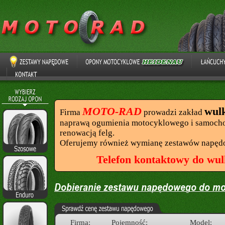
MOTO-RAD
wul
Firma
prowadzi zakład
naprawą ogumienia motocyklowego i samocho
renowacją felg.
Oferujemy również wymianę zestawów napęd
Telefon kontaktowy do wul
Firma:
Pojemność:
Model: