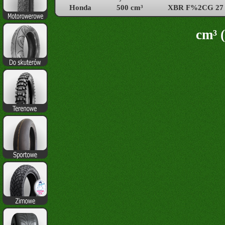
Honda
500 cm³
XBR F%2CG 27
cm³ (