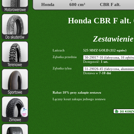
Honda
600 cm³
CBR F alt.
Honda CBR F alt. 
Zestawieni
Łańcuch
525 SDZZ GOLD (112 ogniw)
Zębatka przednia
Dostępność:
1 szt.
Zębatka tylna
Dostawa w
7-10 dni
Rabat 10% przy zakupie zestawu
Łączny koszt zakupu jednego zestawu