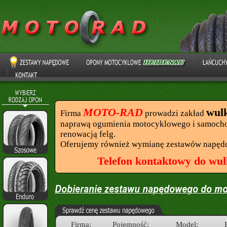
MOTO-RAD
wul
Firma
prowadzi zakład
naprawą ogumienia motocyklowego i samocho
renowacją felg.
Oferujemy również wymianę zestawów napęd
Telefon kontaktowy do wul
Firma:
Pojemność:
Model: