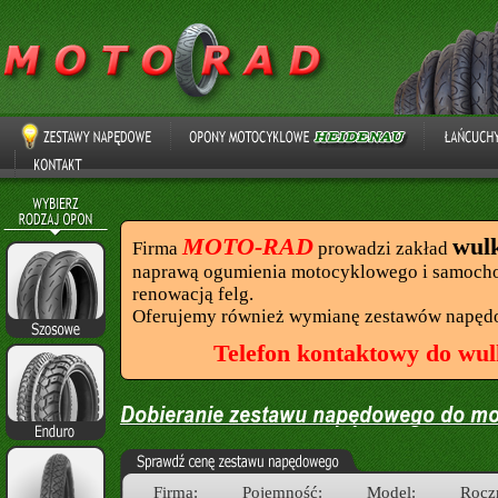
MOTO-RAD
wul
Firma
prowadzi zakład
naprawą ogumienia motocyklowego i samocho
renowacją felg.
Oferujemy również wymianę zestawów napęd
Telefon kontaktowy do wul
Firma:
Pojemność:
Model:
Rocz