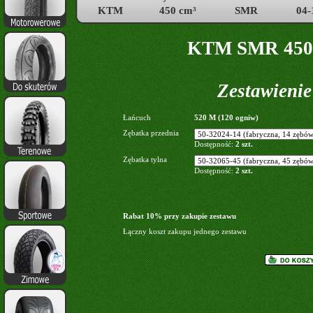
KTM
450 cm³
SMR
04-
KTM SMR 450c
Zestawieni
Łańcuch
520 M (120 ogniw)
Zębatka przednia
Dostępność:
2 szt.
Zębatka tylna
Dostępność:
2 szt.
Rabat 10% przy zakupie zestawu
Łączny koszt zakupu jednego zestawu