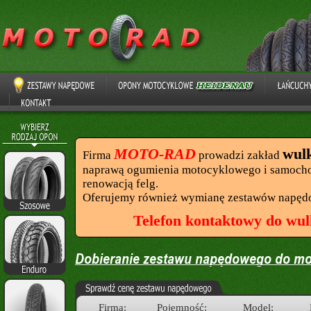
MOTO-RAD
wul
Firma
prowadzi zakład
naprawą ogumienia motocyklowego i samocho
renowacją felg.
Oferujemy również wymianę zestawów napęd
Telefon kontaktowy do wul
Firma:
Pojemność:
Model: