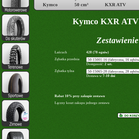
Kymco
50 cm³
KXR ATV
Kymco KXR ATV 5
Zestawieni
Łańcuch
428 (78 ogniw)
Zębatka przednia
Dostępność:
2 szt.
Zębatka tylna
Dostawa w
7-10 dni
Rabat 10% przy zakupie zestawu
Łączny koszt zakupu jednego zestawu