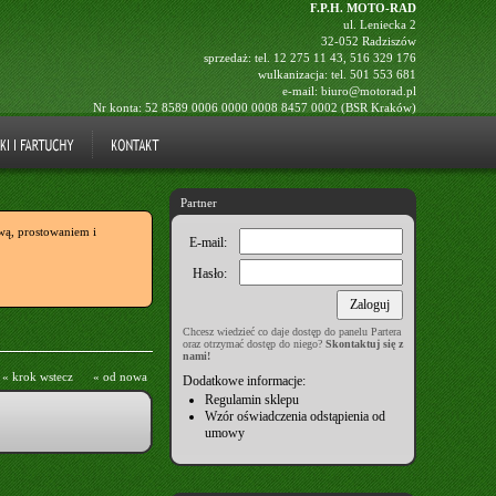
F.P.H. MOTO-RAD
ul. Leniecka 2
32-052 Radziszów
sprzedaż: tel.
12 275 11 43
,
516 329 176
wulkanizacja: tel.
501 553 681
e-mail:
biuro@motorad.pl
Nr konta: 52 8589 0006 0000 0008 8457 0002 (BSR Kraków)
Partner
ą, prostowaniem i
E-mail:
Hasło:
Chcesz wiedzieć co daje dostęp do panelu Partera
oraz otrzymać dostęp do niego?
Skontaktuj się z
nami!
« krok wstecz
« od nowa
Dodatkowe informacje:
Regulamin sklepu
Wzór oświadczenia odstąpienia od
umowy