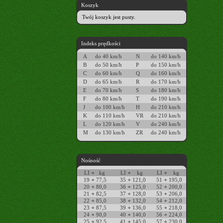
Koszyk
Twój koszyk jest pusty.
Indeks prędkości
A
do 40 km/h
N
do 140 km/h
B
do 50 km/h
P
do 150 km/h
C
do 60 km/h
Q
do 160 km/h
D
do 65 km/h
R
do 170 km/h
E
do 70 km/h
S
do 180 km/h
F
do 80 km/h
T
do 190 km/h
J
do 100 km/h
H
do 210 km/h
K
do 110 km/h
VR
do 210 km/h
L
do 120 km/h
V
do 240 km/h
M
do 130 km/h
ZR
do 240 km/h
Nośność
LI
kg
LI
kg
LI
kg
19
77,5
35
121,0
51
195,0
20
80,0
36
125,0
52
200,0
21
82,5
37
128,0
53
206,0
22
85,0
38
132,0
54
212,0
23
87,5
39
136,0
55
218,0
24
90,0
40
140,0
56
224,0
25
92,5
41
145,0
57
230,0