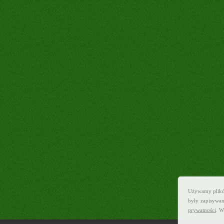
Używamy plików 
były zapisywan
prywatności
. W