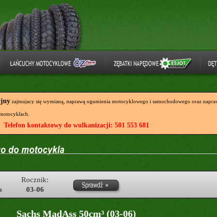
yjny
zajmujacy się wymianą, naprawą ogumienia motocyklowego i samochodowego oraz napraw
motocyklach.
Telefon kontaktowy do wulkanizacji: 501 553 681
Rocznik:
s
03-06
Sachs MadAss 50cm³ (03-06)