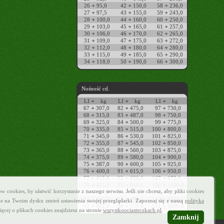
26
95,0
42
150,0
58
236,0
27
97,5
43
155,0
59
243,0
28
100,0
44
160,0
60
250,0
29
103,0
45
165,0
61
257,0
30
106,0
46
170,0
62
265,0
31
109,0
47
175,0
63
272,0
32
112,0
48
180,0
64
280,0
33
115,0
49
185,0
65
290,0
34
118,0
50
190,0
66
300,0
Nośność cd.
LI
kg
LI
kg
LI
kg
67
307,0
82
475,0
97
730,0
68
315,0
83
487,0
98
750,0
69
325,0
84
500,0
99
775,0
70
335,0
85
515,0
100
800,0
71
345,0
86
530,0
101
825,0
72
355,0
87
545,0
102
850,0
73
365,0
88
560,0
103
875,0
74
375,0
89
580,0
104
900,0
75
387,0
90
600,0
105
925,0
76
400,0
91
615,0
106
950,0
77
412,0
92
630,0
107
975,0
78
425,0
93
650,0
108
1000,0
cookies, by ułatwić korzystanie z naszego serwisu. Jeśli nie chcesz, aby pliki cookies
79
437,0
94
670,0
109
1030,0
80
450,0
95
690,0
110
1060,0
e na Twoim dysku zmień ustawienia swojej przeglądarki. Zapoznaj się z naszą
polityką
81
462,0
96
710,0
111
1090,0
ięcej o plikach cookies znajdziesz na stronie
wszystkoociasteczkach.pl
.
Zamknij