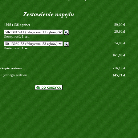
Zestawienie napędu
420S (136 ogniw)
59,00zł
28,90zł
Dostępność:
1 szt.
74,00zł
Dostępność:
1 szt.
161,90zł
akupie zestawu
-16,19zł
pu jednego zestawu
145,71zł