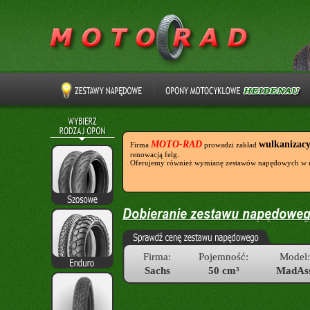
MOTO-RAD
wulkanizac
Firma
prowadzi zakład
renowacją felg.
Oferujemy również wymianę zestawów napędowych w 
Firma:
Pojemność:
Model:
Sachs
50 cm³
MadAs