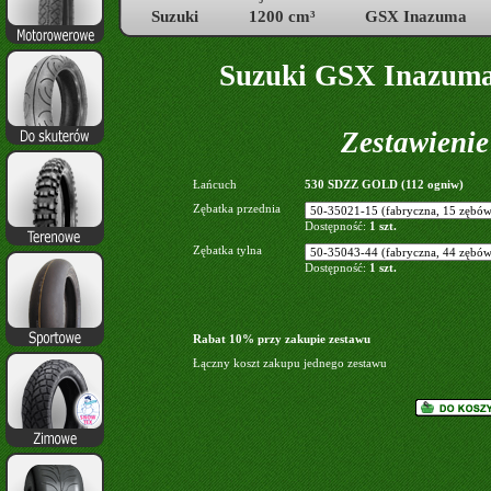
Suzuki
1200 cm³
GSX Inazuma
Suzuki GSX Inazuma
Zestawieni
Łańcuch
530 SDZZ GOLD (112 ogniw)
Zębatka przednia
Dostępność:
1 szt.
Zębatka tylna
Dostępność:
1 szt.
Rabat 10% przy zakupie zestawu
Łączny koszt zakupu jednego zestawu