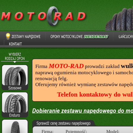
MOTO-RAD
wul
Firma
prowadzi zakład
naprawą ogumienia motocyklowego i samocho
renowacją felg.
Oferujemy również wymianę zestawów napęd
Telefon kontaktowy do wul
Firma:
Pojemność:
Model: