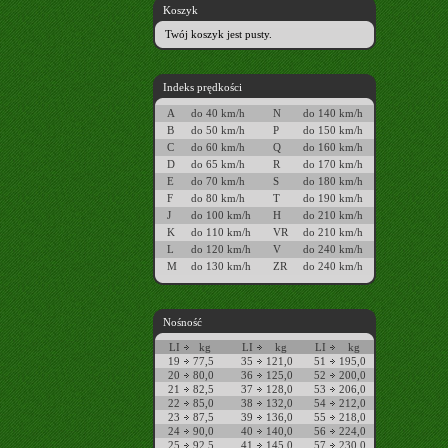
Koszyk
Twój koszyk jest pusty.
Indeks prędkości
A
do 40 km/h
N
do 140 km/h
B
do 50 km/h
P
do 150 km/h
C
do 60 km/h
Q
do 160 km/h
D
do 65 km/h
R
do 170 km/h
E
do 70 km/h
S
do 180 km/h
F
do 80 km/h
T
do 190 km/h
J
do 100 km/h
H
do 210 km/h
K
do 110 km/h
VR
do 210 km/h
L
do 120 km/h
V
do 240 km/h
M
do 130 km/h
ZR
do 240 km/h
Nośność
LI
kg
LI
kg
LI
kg
19
77,5
35
121,0
51
195,0
20
80,0
36
125,0
52
200,0
21
82,5
37
128,0
53
206,0
22
85,0
38
132,0
54
212,0
23
87,5
39
136,0
55
218,0
24
90,0
40
140,0
56
224,0
25
92,5
41
145,0
57
230,0