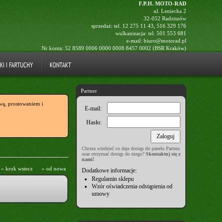
F.P.H. MOTO-RAD
ul. Leniecka 2
32-052 Radziszów
sprzedaż: tel.
12 275 11 43
,
516 329 176
wulkanizacja: tel.
501 553 681
e-mail:
biuro@motorad.pl
Nr konta: 52 8589 0006 0000 0008 8457 0002 (BSR Kraków)
Partner
ą, prostowaniem i
E-mail:
Hasło:
Chcesz wiedzieć co daje dostęp do panelu Partera
oraz otrzymać dostęp do niego?
Skontaktuj się z
nami!
« krok wstecz
« od nowa
Dodatkowe informacje:
Regulamin sklepu
Wzór oświadczenia odstąpienia od
umowy