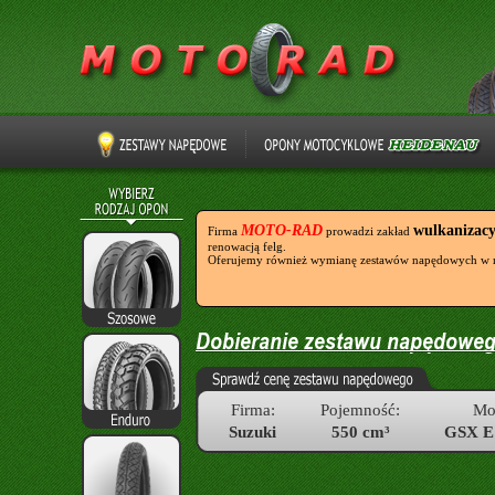
MOTO-RAD
wulkanizac
Firma
prowadzi zakład
renowacją felg.
Oferujemy również wymianę zestawów napędowych w 
Firma:
Pojemność:
Mo
Suzuki
550 cm³
GSX 