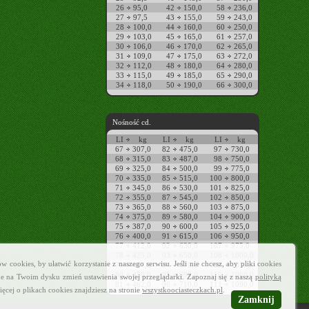
26
95,0
42
150,0
58
236,0
27
97,5
43
155,0
59
243,0
28
100,0
44
160,0
60
250,0
29
103,0
45
165,0
61
257,0
30
106,0
46
170,0
62
265,0
31
109,0
47
175,0
63
272,0
32
112,0
48
180,0
64
280,0
33
115,0
49
185,0
65
290,0
34
118,0
50
190,0
66
300,0
Nośność cd.
LI
kg
LI
kg
LI
kg
67
307,0
82
475,0
97
730,0
68
315,0
83
487,0
98
750,0
69
325,0
84
500,0
99
775,0
70
335,0
85
515,0
100
800,0
71
345,0
86
530,0
101
825,0
72
355,0
87
545,0
102
850,0
73
365,0
88
560,0
103
875,0
74
375,0
89
580,0
104
900,0
75
387,0
90
600,0
105
925,0
76
400,0
91
615,0
106
950,0
77
412,0
92
630,0
107
975,0
78
425,0
93
650,0
108
1000,0
cookies, by ułatwić korzystanie z naszego serwisu. Jeśli nie chcesz, aby pliki cookies
79
437,0
94
670,0
109
1030,0
80
450,0
95
690,0
110
1060,0
e na Twoim dysku zmień ustawienia swojej przeglądarki. Zapoznaj się z naszą
polityką
81
462,0
96
710,0
111
1090,0
ięcej o plikach cookies znajdziesz na stronie
wszystkoociasteczkach.pl
.
Zamknij