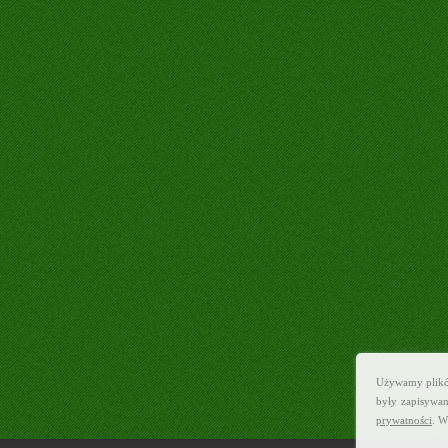
Używamy plików 
były zapisywan
prywatności
. W