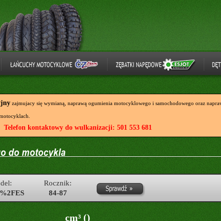
yjny
zajmujacy się wymianą, naprawą ogumienia motocyklowego i samochodowego oraz napraw
motocyklach.
Telefon kontaktowy do wulkanizacji: 501 553 681
del:
Rocznik:
E%2FES
84-87
cm³ ()