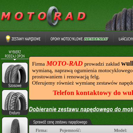
MOTO-RAD
wul
Firma
prowadzi zakład
wymianą, naprawą ogumienia motocyklowego
prostowaniem i renowacją felg.
Oferujemy również wymianę zestawów napęd
Telefon kontaktowy do wul
Firma:
Pojemność:
Model: