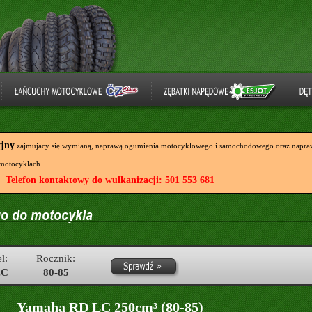
yjny
zajmujacy się wymianą, naprawą ogumienia motocyklowego i samochodowego oraz napraw
motocyklach.
Telefon kontaktowy do wulkanizacji: 501 553 681
l:
Rocznik:
LC
80-85
Yamaha RD LC 250cm³ (80-85)