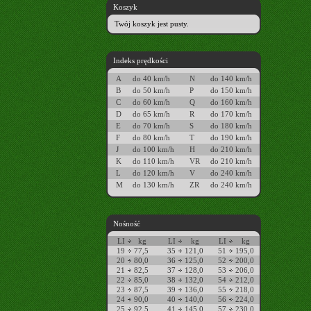
Koszyk
Twój koszyk jest pusty.
Indeks prędkości
A
do 40 km/h
N
do 140 km/h
B
do 50 km/h
P
do 150 km/h
C
do 60 km/h
Q
do 160 km/h
D
do 65 km/h
R
do 170 km/h
E
do 70 km/h
S
do 180 km/h
F
do 80 km/h
T
do 190 km/h
J
do 100 km/h
H
do 210 km/h
K
do 110 km/h
VR
do 210 km/h
L
do 120 km/h
V
do 240 km/h
M
do 130 km/h
ZR
do 240 km/h
Nośność
LI
kg
LI
kg
LI
kg
19
77,5
35
121,0
51
195,0
20
80,0
36
125,0
52
200,0
21
82,5
37
128,0
53
206,0
22
85,0
38
132,0
54
212,0
23
87,5
39
136,0
55
218,0
24
90,0
40
140,0
56
224,0
25
92,5
41
145,0
57
230,0