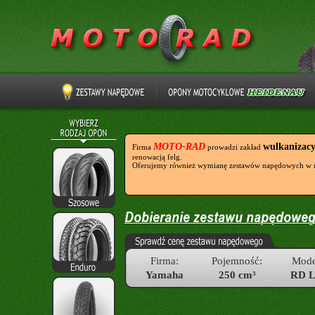
MOTO-RAD
wulkanizac
Firma
prowadzi zakład
renowacją felg.
Oferujemy również wymianę zestawów napędowych w 
Firma:
Pojemność:
Mode
Yamaha
250 cm³
RD 