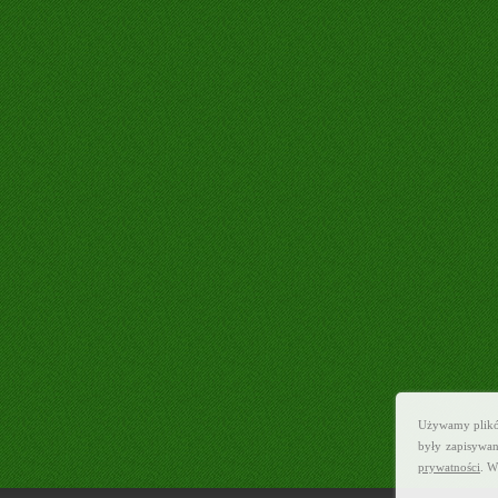
Używamy plików 
były zapisywan
prywatności
. W