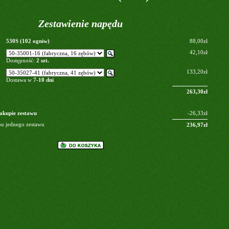
Zestawienie napędu
530S (102 ogniw)
88,00zł
42,10zł
Dostępność:
2 szt.
133,20zł
Dostawa w
7-10 dni
263,30zł
akupie zestawu
-26,33zł
pu jednego zestawu
236,97zł