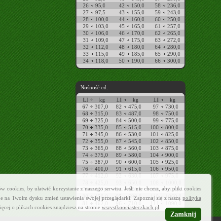
26
95,0
42
150,0
58
236,0
27
97,5
43
155,0
59
243,0
28
100,0
44
160,0
60
250,0
29
103,0
45
165,0
61
257,0
30
106,0
46
170,0
62
265,0
31
109,0
47
175,0
63
272,0
32
112,0
48
180,0
64
280,0
33
115,0
49
185,0
65
290,0
34
118,0
50
190,0
66
300,0
Nośność cd.
LI
kg
LI
kg
LI
kg
67
307,0
82
475,0
97
730,0
68
315,0
83
487,0
98
750,0
69
325,0
84
500,0
99
775,0
70
335,0
85
515,0
100
800,0
71
345,0
86
530,0
101
825,0
72
355,0
87
545,0
102
850,0
73
365,0
88
560,0
103
875,0
74
375,0
89
580,0
104
900,0
75
387,0
90
600,0
105
925,0
76
400,0
91
615,0
106
950,0
77
412,0
92
630,0
107
975,0
78
425,0
93
650,0
108
1000,0
cookies, by ułatwić korzystanie z naszego serwisu. Jeśli nie chcesz, aby pliki cookies
79
437,0
94
670,0
109
1030,0
80
450,0
95
690,0
110
1060,0
e na Twoim dysku zmień ustawienia swojej przeglądarki. Zapoznaj się z naszą
polityką
81
462,0
96
710,0
111
1090,0
ięcej o plikach cookies znajdziesz na stronie
wszystkoociasteczkach.pl
.
Zamknij