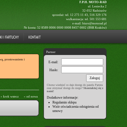
F.P.H. MOTO-RAD
ul. Leniecka 2
32-052 Radziszów
sprzedaż: tel.
12 275 11 43
,
516 329 176
wulkanizacja: tel.
501 553 681
e-mail:
biuro@motorad.pl
Nr konta: 52 8589 0006 0000 0008 8457 0002 (BSR Kraków)
Partner
ą, prostowaniem i
E-mail:
Hasło:
Chcesz wiedzieć co daje dostęp do panelu Partera
oraz otrzymać dostęp do niego?
Skontaktuj się z
nami!
« krok wstecz
« od nowa
Dodatkowe informacje:
Regulamin sklepu
Wzór oświadczenia odstąpienia od
umowy