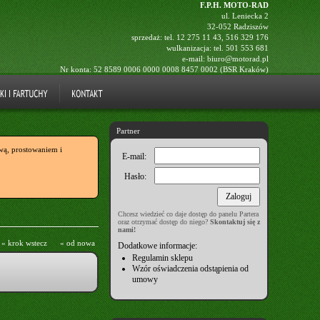
F.P.H. MOTO-RAD
ul. Leniecka 2
32-052 Radziszów
sprzedaż: tel.
12 275 11 43
,
516 329 176
wulkanizacja: tel.
501 553 681
e-mail:
biuro@motorad.pl
Nr konta: 52 8589 0006 0000 0008 8457 0002 (BSR Kraków)
Partner
ą, prostowaniem i
E-mail:
Hasło:
Chcesz wiedzieć co daje dostęp do panelu Partera
oraz otrzymać dostęp do niego?
Skontaktuj się z
nami!
« krok wstecz
« od nowa
Dodatkowe informacje:
Regulamin sklepu
Wzór oświadczenia odstąpienia od
umowy