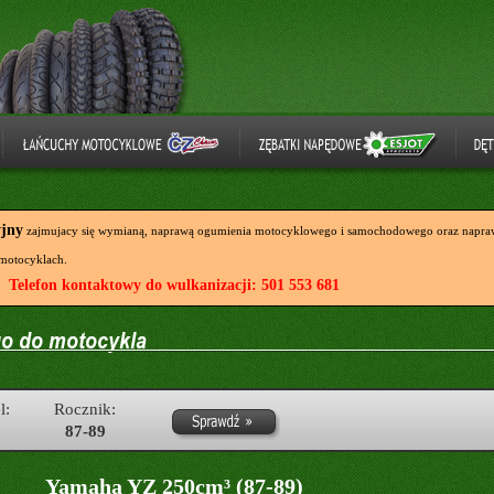
yjny
zajmujacy się wymianą, naprawą ogumienia motocyklowego i samochodowego oraz napraw
motocyklach.
Telefon kontaktowy do wulkanizacji: 501 553 681
l:
Rocznik:
87-89
Yamaha YZ 250cm³ (87-89)