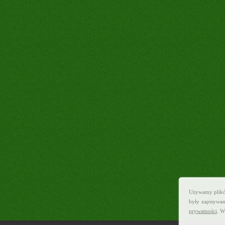
Używamy plików 
były zapisywan
prywatności
. W