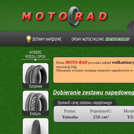
MOTO-RAD
wulkanizac
Firma
prowadzi zakład
renowacją felg.
Oferujemy również wymianę zestawów napędowych w 
Firma:
Pojemność:
Mode
Yamaha
250 cm³
YZ