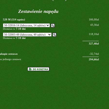
Zestawienie napędu
520 M (114 ogniw)
166,00zł
43,30zł
Dostawa w
7-10 dni
118,10zł
Dostawa w
7-10 dni
327,40zł
akupie zestawu
-32,74zł
pu jednego zestawu
294,66zł