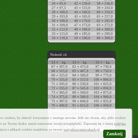
26
95,0
42
150,0
58
236,0
27
97,5
43
155,0
59
243,0
28
100,0
44
160,0
60
250,0
29
103,0
45
165,0
61
257,0
30
106,0
46
170,0
62
265,0
31
109,0
47
175,0
63
272,0
32
112,0
48
180,0
64
280,0
33
115,0
49
185,0
65
290,0
34
118,0
50
190,0
66
300,0
Nośność cd.
LI
kg
LI
kg
LI
kg
67
307,0
82
475,0
97
730,0
68
315,0
83
487,0
98
750,0
69
325,0
84
500,0
99
775,0
70
335,0
85
515,0
100
800,0
71
345,0
86
530,0
101
825,0
72
355,0
87
545,0
102
850,0
73
365,0
88
560,0
103
875,0
74
375,0
89
580,0
104
900,0
75
387,0
90
600,0
105
925,0
76
400,0
91
615,0
106
950,0
77
412,0
92
630,0
107
975,0
78
425,0
93
650,0
108
1000,0
cookies, by ułatwić korzystanie z naszego serwisu. Jeśli nie chcesz, aby pliki cookies
79
437,0
94
670,0
109
1030,0
80
450,0
95
690,0
110
1060,0
e na Twoim dysku zmień ustawienia swojej przeglądarki. Zapoznaj się z naszą
polityką
81
462,0
96
710,0
111
1090,0
ięcej o plikach cookies znajdziesz na stronie
wszystkoociasteczkach.pl
.
Zamknij