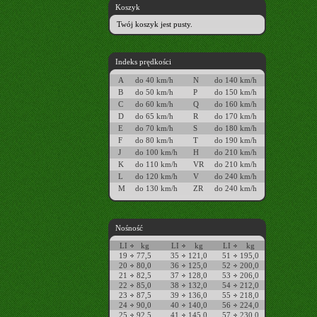
Koszyk
Twój koszyk jest pusty.
Indeks prędkości
A
do 40 km/h
N
do 140 km/h
B
do 50 km/h
P
do 150 km/h
C
do 60 km/h
Q
do 160 km/h
D
do 65 km/h
R
do 170 km/h
E
do 70 km/h
S
do 180 km/h
F
do 80 km/h
T
do 190 km/h
J
do 100 km/h
H
do 210 km/h
K
do 110 km/h
VR
do 210 km/h
L
do 120 km/h
V
do 240 km/h
M
do 130 km/h
ZR
do 240 km/h
Nośność
LI
kg
LI
kg
LI
kg
19
77,5
35
121,0
51
195,0
20
80,0
36
125,0
52
200,0
21
82,5
37
128,0
53
206,0
22
85,0
38
132,0
54
212,0
23
87,5
39
136,0
55
218,0
24
90,0
40
140,0
56
224,0
25
92,5
41
145,0
57
230,0