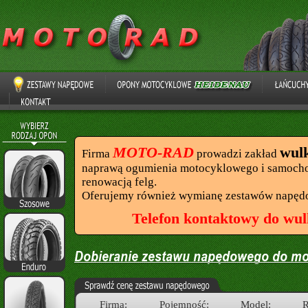
MOTO-RAD
wul
Firma
prowadzi zakład
naprawą ogumienia motocyklowego i samocho
renowacją felg.
Oferujemy również wymianę zestawów napęd
Telefon kontaktowy do wul
Firma:
Pojemność:
Model:
R