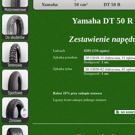
Yamaha
50 cm³
DT 50 R
Yamaha DT 50 R 
Zestawienie napęd
Łańcuch
420S (134 ogniw)
Zębatka przednia
Dostępność:
1 szt.
Zębatka tylna
Dostępność:
1 szt.
Rabat 10% przy zakupie zestawu
Łączny koszt zakupu jednego zestawu