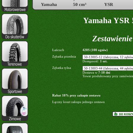
Yamaha
50 cm³
YSR
Yamaha YSR 5
Zestawieni
Łańcuch
420S (100 ogniw)
Zębatka przednia
Dostępność:
1 szt.
Zębatka tylna
Dostawa w
7-10 dni
Towar produkowany przy zamówieni
Rabat 10% przy zakupie zestawu
Łączny koszt zakupu jednego zestawu