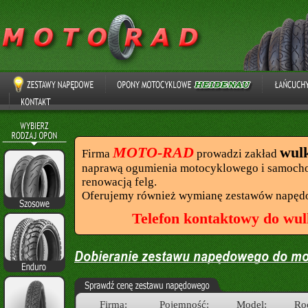
MOTO-RAD
wul
Firma
prowadzi zakład
naprawą ogumienia motocyklowego i samocho
renowacją felg.
Oferujemy również wymianę zestawów napęd
Telefon kontaktowy do wul
Firma:
Pojemność:
Model:
Ro