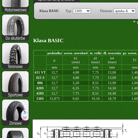
Klasa BASIC
Typ:
Element:
* 
Klasa BASIC
podziałka
wewn. szerokość
śr. rolki
dł. sworznia
gr. wewn. 
b1
d1
b4
p
T1
(min)
(max)
(max)
mm
mm
mm
mm
mm
415 VT
12,7
4,88
7,75
13,00
1,40
415 S
12,7
4,88
7,75
13,00
1,40
086
12,7
5,20
8,51
13,90
1,60
420S
12,7
6,35
7,75
14,50
1,40
428S
12,7
7,75
8,51
16,40
1,60
530S
15,875
9,65
10,16
18,70
1,60