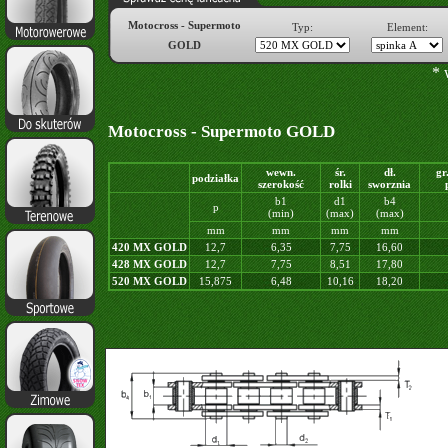
Motocross - Supermoto
Typ:
Element:
GOLD
* 
Motocross - Supermoto GOLD
wewn.
śr.
dł.
gr
podziałka
szerokość
rolki
sworznia
b1
d1
b4
p
(min)
(max)
(max)
mm
mm
mm
mm
420 MX GOLD
12,7
6,35
7,75
16,60
428 MX GOLD
12,7
7,75
8,51
17,80
520 MX GOLD
15,875
6,48
10,16
18,20