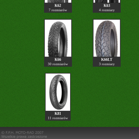
K62
K63
7 rozmiarów
4 rozmiary
K66
K66LT
30 rozmiarów
3 rozmiary
K81
11 rozmiarów