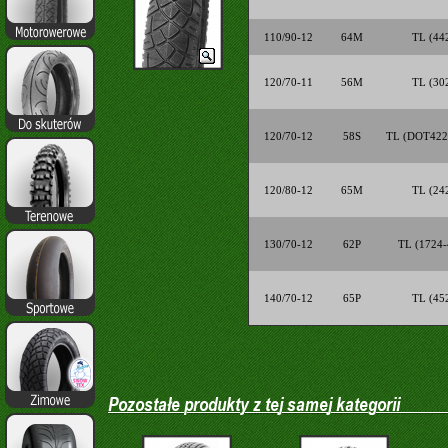
110/90-12
64M
TL (44
120/70-11
56M
TL (30
120/70-12
58S
TL (DOT422
120/80-12
65M
TL (24
130/70-12
62P
TL (1724-
140/70-12
65P
TL (45