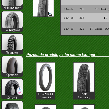
2 1/4-17
28B
TT Classic 
2 1/4-18
30B
TT
2 1/4-19
32S
TT (Classic) (D
IRC NR-14
K30
1 rozmiar
2 rozmiary