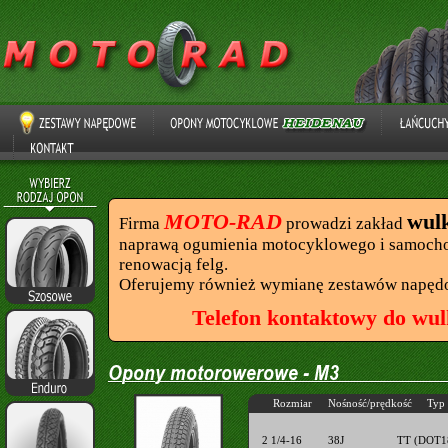
MOTO-RAD
wul
Firma
prowadzi zakład
naprawą ogumienia motocyklowego i samocho
renowacją felg.
Oferujemy również wymianę zestawów napęd
Telefon kontaktowy do wul
Rozmiar
Nośność/prędkość
Typ
2 1/4-16
38J
TT (DOT1