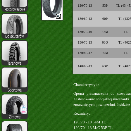
120/70-13
53P
TL (43-45
130/60-13
60P
TL (132
130/70-10
62M
TL
130/70-13
63Q
TL (402
130/80-12
69M
TL
140/60-13
63P
TL (482
Charakterystyka:
Opona przeznaczona do stosowan
Zastosowanie specjalnej mieszanki
zmarzniętych powierzchni. Jeździsz s
Rozmiary:
120/70 - 10 54M TL
120/70 - 13 M/C 53P TL