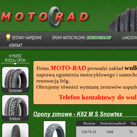
MOTO-RAD
wul
Firma
prowadzi zakład
naprawą ogumienia motocyklowego i samocho
renowacją felg.
Oferujemy również wymianę zestawów napęd
Telefon kontaktowy do wul
Rozmiar
Nośność/prędkość
Typ
120/70-10
54M
TL