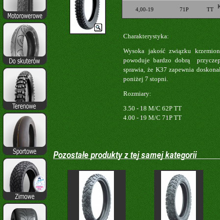
4,00-19
71P
TT
Charakterystyka:
Wysoka jakość związku krzemi
powoduje bardzo dobrą przyczep
sprawia, że K37 zapewnia doskona
poniżej 7
stopni.
Rozmiary:
3.50 - 18 M/C 62P TT
4.00 - 19 M/C 71P TT