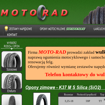
MOTO-RAD
wul
Firma
prowadzi zakład
naprawą ogumienia motocyklowego i samocho
renowacją felg.
Oferujemy również wymianę zestawów napęd
Telefon kontaktowy do wul
Rozmiar
Nośność/prędkość
Typ
3,25-18
59P
TT