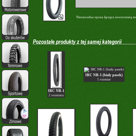
Niezawodna
opona
łącząc
a
nowoczesną te
IRC NR-1 (biały pasek)
1 rozmiar
IRC NR-1
2 rozmiary