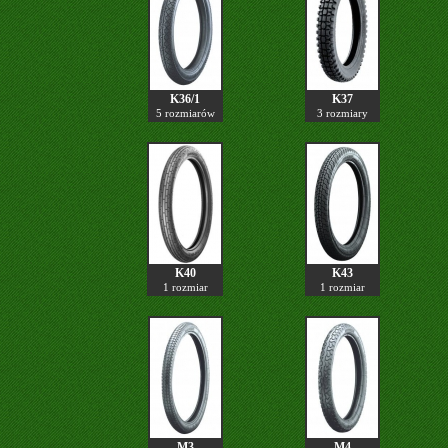
K36/1
K37
5 rozmiarów
3 rozmiary
K40
K43
1 rozmiar
1 rozmiar
M3
M4