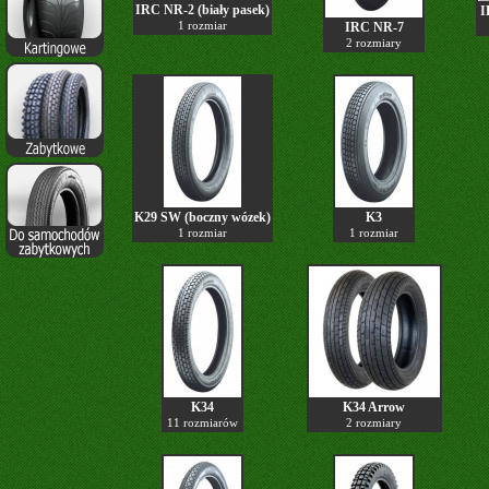
IRC NR-2 (biały pasek)
I
1 rozmiar
IRC NR-7
2 rozmiary
K29 SW (boczny wózek)
K3
1 rozmiar
1 rozmiar
K34
K34 Arrow
11 rozmiarów
2 rozmiary