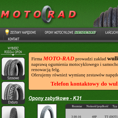
MOTO-RAD
wul
Firma
prowadzi zakład
naprawą ogumienia motocyklowego i samocho
renowacją felg.
Oferujemy również wymianę zestawów napęd
Telefon kontaktowy do wul
Rozmiar
Nośność/prędkość
Typ
3.00-16
48P
TT (DOT1