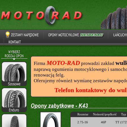
MOTO-RAD
wul
Firma
prowadzi zakład
naprawą ogumienia motocyklowego i samocho
renowacją felg.
Oferujemy również wymianę zestawów napęd
Telefon kontaktowy do wul
Rozmiar
Nośność/prędkość
Typ
2.75-16
46P
TT (172