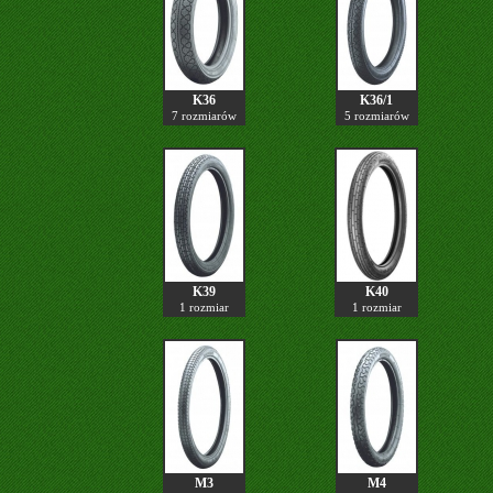
K36
K36/1
7 rozmiarów
5 rozmiarów
K39
K40
1 rozmiar
1 rozmiar
M3
M4