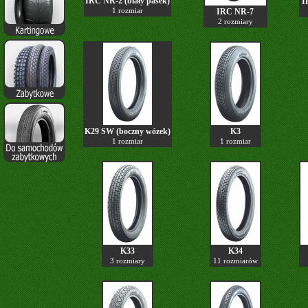
IRC NR-2 (biały pasek)
I
1 rozmiar
IRC NR-7
2 rozmiary
K29 SW (boczny wózek)
K3
1 rozmiar
1 rozmiar
K33
K34
3 rozmiary
11 rozmiarów